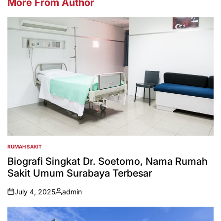
More From Author
RUMAH SAKIT
POSTED
IN
Biografi Singkat Dr. Soetomo, Nama Rumah
Sakit Umum Surabaya Terbesar
July 4, 2025
admin
on
Posted
by