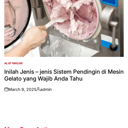
ALAT MASAK
POSTED
IN
Inilah Jenis – jenis Sistem Pendingin di Mesin
Gelato yang Wajib Anda Tahu
March 9, 2025
admin
on
Posted
by