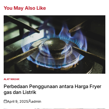
You May Also Like
ALAT MASAK
POSTED
IN
Perbedaan Penggunaan antara Harga Fryer
gas dan Listrik
April 9, 2025
admin
on
Posted
by