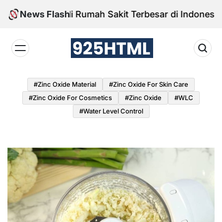
Skip
Fasilitas di Rumah Sakit Terbesar di Indonesia
News Flash
to
content
925HTML
#Zinc Oxide Material
#Zinc Oxide For Skin Care
#Zinc Oxide For Cosmetics
#Zinc Oxide
#WLC
#water Level Control