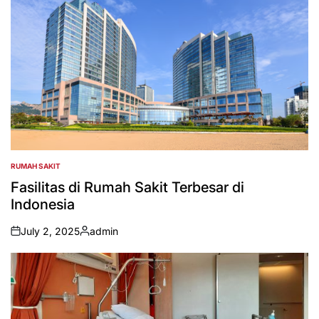
RUMAH SAKIT
POSTED
IN
Fasilitas di Rumah Sakit Terbesar di
Indonesia
July 2, 2025
admin
on
Posted
by