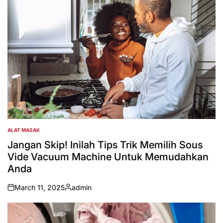
ALAT MASAK
POSTED
IN
Jangan Skip! Inilah Tips Trik Memilih Sous
Vide Vacuum Machine Untuk Memudahkan
Anda
March 11, 2025
admin
on
Posted
by