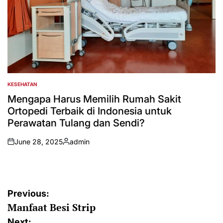
KESEHATAN
POSTED
IN
Mengapa Harus Memilih Rumah Sakit
Ortopedi Terbaik di Indonesia untuk
Perawatan Tulang dan Sendi?
June 28, 2025
admin
on
Posted
by
Post
Previous:
Manfaat Besi Strip
navigation
Next: