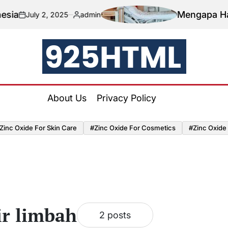
Mengapa Harus M
July 2, 2025
admin
n
Posted
by
925HTML
About Us
Privacy Policy
Zinc Oxide For Skin Care
#Zinc Oxide For Cosmetics
#Zinc Oxide
ir limbah
2 posts