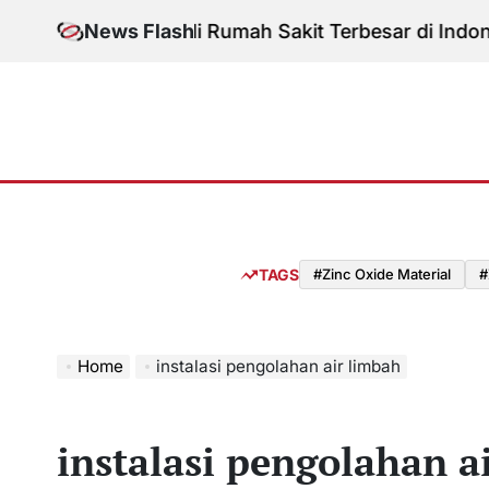
Skip
Fasilitas di Rumah Sakit Terbesar di Indonesia
News Flash
to
o
content
TAGS
#Zinc Oxide Material
#
Home
instalasi pengolahan air limbah
instalasi pengolahan a