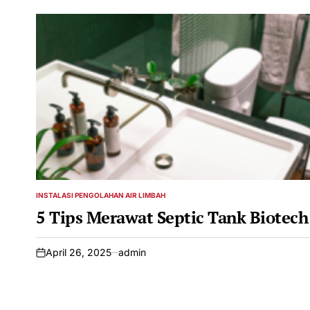
INSTALASI PENGOLAHAN AIR LIMBAH
POSTED
IN
5 Tips Merawat Septic Tank Biotech
April 26, 2025
admin
on