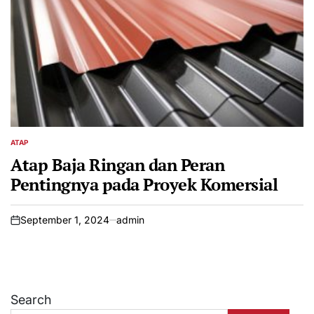
ATAP
POSTED
IN
Atap Baja Ringan dan Peran
Pentingnya pada Proyek Komersial
September 1, 2024
admin
on
Search