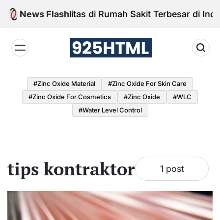
Skip
News Flash
Fasilitas di Rumah Sakit Terbesar di Indon
to
content
925HTML
#Zinc Oxide Material
#Zinc Oxide For Skin Care
#Zinc Oxide For Cosmetics
#Zinc Oxide
#WLC
#water Level Control
tips kontraktor
1 post