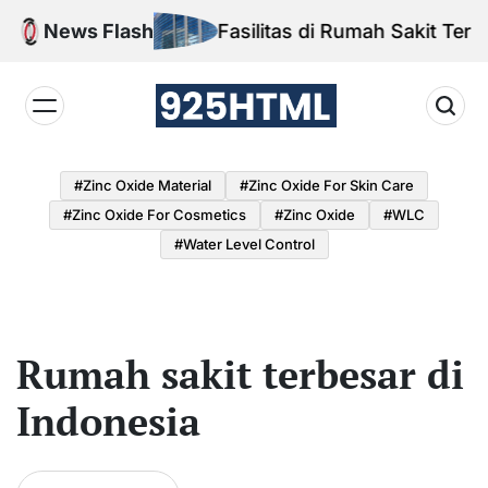
Skip
esar
News Flash
Fasilitas di Rumah Sakit Terbes
to
content
925HTML
#Zinc Oxide Material
#Zinc Oxide For Skin Care
#Zinc Oxide For Cosmetics
#Zinc Oxide
#WLC
#water Level Control
Rumah sakit terbesar di
Indonesia