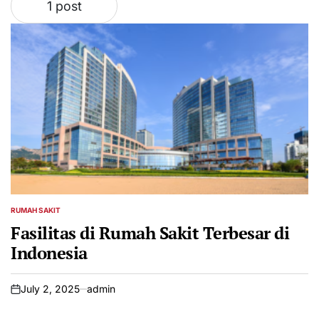
1 post
RUMAH SAKIT
POSTED
IN
Fasilitas di Rumah Sakit Terbesar di
Indonesia
July 2, 2025
admin
on