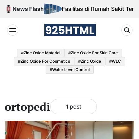
Skip
esar
News Flash
Fasilitas di Rumah Sakit Terbes
to
content
925HTML
#Zinc Oxide Material
#Zinc Oxide For Skin Care
#Zinc Oxide For Cosmetics
#Zinc Oxide
#WLC
#water Level Control
ortopedi
1 post