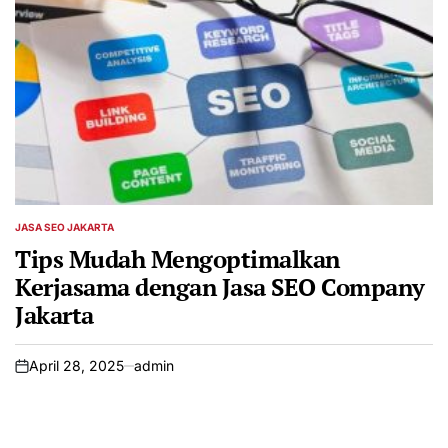
JASA SEO JAKARTA
POSTED
IN
Tips Mudah Mengoptimalkan
Kerjasama dengan Jasa SEO Company
Jakarta
April 28, 2025
admin
on