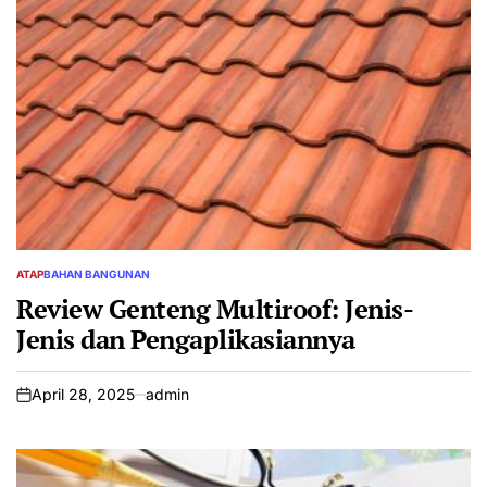
ATAP
BAHAN BANGUNAN
POSTED
IN
Review Genteng Multiroof: Jenis-
Jenis dan Pengaplikasiannya
April 28, 2025
admin
on