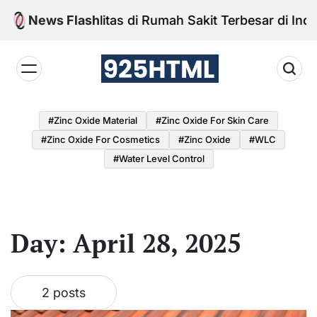
Skip
News Flash
Fasilitas di Rumah Sakit Terbesar di Indon
to
content
925HTML
#Zinc Oxide Material
#Zinc Oxide For Skin Care
#Zinc Oxide For Cosmetics
#Zinc Oxide
#WLC
#water Level Control
Day:
April 28, 2025
2 posts