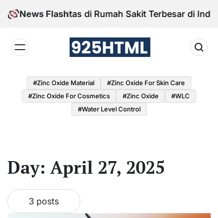
Skip
News Flash
Fasilitas di Rumah Sakit Terbesar di Indone
to
content
925HTML
#Zinc Oxide Material
#Zinc Oxide For Skin Care
#Zinc Oxide For Cosmetics
#Zinc Oxide
#WLC
#water Level Control
Day:
April 27, 2025
3 posts